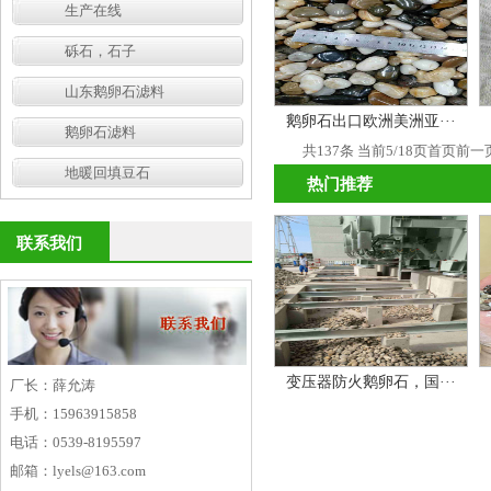
生产在线
砾石，石子
山东鹅卵石滤料
鹅卵石出口欧洲美洲亚···
鹅卵石滤料
共137条 当前5/18页
首页
前一
地暖回填豆石
热门推荐
联系我们
变压器防火鹅卵石，国···
厂长：薛允涛
手机：15963915858
电话：0539-8195597
邮箱：lyels@163.com