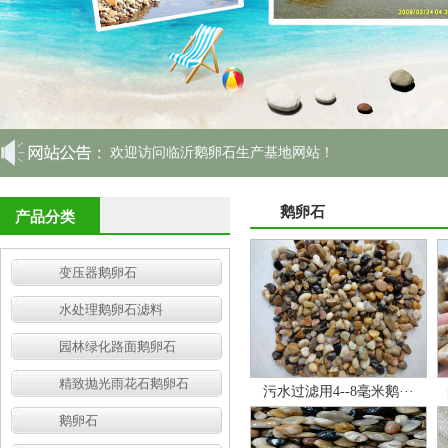
欢迎访问临沂鹅卵石生产基地网站！
鹅卵石
产品分类
变压器鹅卵石
水处理鹅卵石滤料
园林绿化路面鹅卵石
精致抛光雨花石鹅卵石
污水过滤用4--8毫米鹅···
鹅卵石