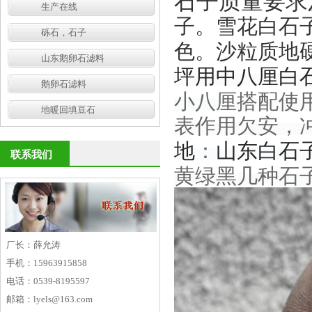
石子质量要求
生产在线
子。雪花白石
砾石，石子
色。沙粒质地
山东鹅卵石滤料
坪用中八厘白
鹅卵石滤料
小八厘搭配使
地暖回填豆石
表作用欠安，
：
地
山东白石
联系我们
黄绿黑几种石
厂长：薛允涛
手机：15963915858
电话：0539-8195597
邮箱：lyels@163.com