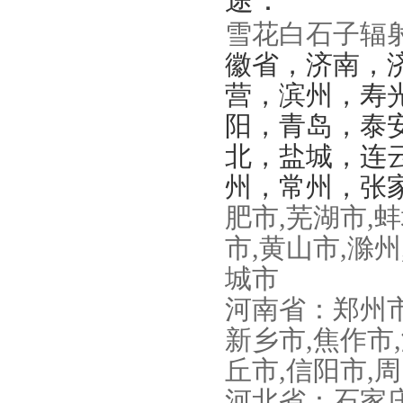
途：
雪花白石子辐
徽省，济南，
营，滨州，寿
阳，青岛，泰
北，盐城，连
州，常州，张
肥市
,
芜湖市
,
蚌
市
,
黄山市
,
滁州
城市
河南省：郑州
新乡市
,
焦作市
,
丘市
,
信阳市
,
周
河北省：石家