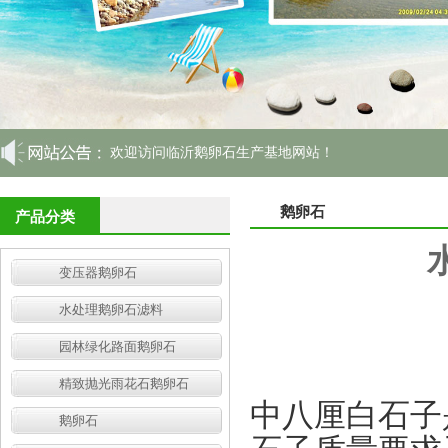
欢迎访问临沂鹅卵石生产基地网站！
鹅卵石
产品分类
变压器鹅卵石
水处理鹅卵石滤料
园林绿化路面鹅卵石
精致抛光雨花石鹅卵石
中八厘白石子
鹅卵石