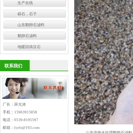
生产在线
砾石，石子
山东鹅卵石滤料
鹅卵石滤料
地暖回填豆石
联系我们
厂长：薛允涛
手机：15963915858
电话：0539-8195597
邮箱：lyels@163.com
山东济南水处理鹅卵石滤料