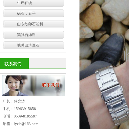
生产在线
砾石，石子
山东鹅卵石滤料
鹅卵石滤料
地暖回填豆石
联系我们
厂长：薛允涛
手机：15963915858
电话：0539-8195597
邮箱：lyels@163.com