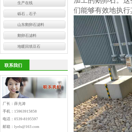
加工的鹅卵石。这
生产在线
们能够有效地执行
砾石，石子
山东鹅卵石滤料
鹅卵石滤料
地暖回填豆石
联系我们
厂长：薛允涛
手机：15963915858
电话：0539-8195597
邮箱：lyels@163.com